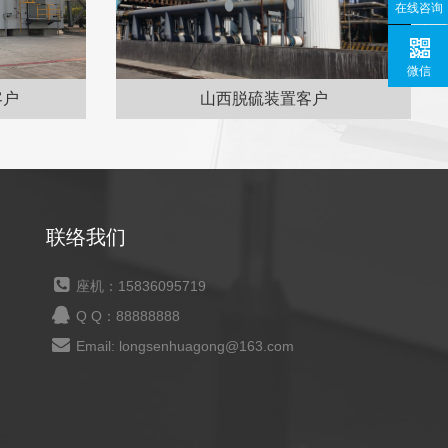
在线咨询
微信
客户
山西脱硫装置客户
联络我们
座机：15836095719
Q Q：88888888
Email: longsenhuagong@163.com