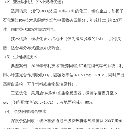
（
）
变压吸附法（中小规模优选）
2
适用场景：烟气中
₂浓度
的化工、钢铁企业，如扬子
CO
10%~30%
石化通过
技术从裂解炉烟气中回收碳四组分，年减排
₂约
万
PSA
CO
2.3
吨，同时替代
常规燃料气。
30%
技术优势：模块化设计占地小（仅为湿法脱碳的
），启停灵
1/3
活，适合与分布式能源系统耦合。
（3）
生物固碳技术
典型案例：
年专利技术“微藻固碳法”通过烟气曝气系统，利
2025
用小球藻光合作用吸收
₂，固碳效率达
₂
·
，同时产出
CO
40~60 mg CO
/L
d
高蛋白藻粉（可作饲料或生物柴油原料）。
工艺优化：采用旋转搅拌
光生物反应器，微藻浓度提升至
+
5
（传统开放池仅
），占地面积减少
。
g/L
0.5~1 g/L
80%
（
）
余热回收耦合技术
4
深度余热回收：玻纤窑炉通过三级换热将烟气温度从
℃降至
200