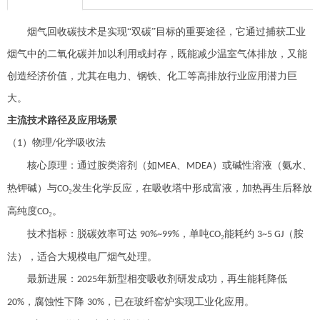
烟气回收碳技术是实现
“双碳”目标的重要
途径，
它通过捕获工业
烟气中的二氧化碳并加以利用或封存，既能减少温室气体排放，又能
创造经济价值，尤其在电力、钢铁、化工等高排放行业应用潜力巨
大。
主流技术路径及应用场景
（
）
物理
化学吸收法
1
/
核心原理：通过胺类溶剂（如
、
）或碱性溶液（氨水、
MEA
MDEA
热钾碱）与
₂发生化学反应，在吸收塔中形成富液，加热再生后释放
CO
高纯度
₂。
CO
技术指标：脱碳效率可达
，单吨
₂能耗约
（胺
90%~99%
CO
3~5 GJ
法），适合大规模电厂烟气处理。
最新进展：
年新型相变吸收剂研发成功，再生能耗降低
2025
，腐蚀性下降
，已在玻纤窑炉实现工业化应用。
20%
30%