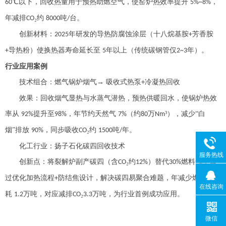
℃以下，回收热量用于预热助燃空气，使窑炉热效率提升
，
60
5%~8%
年减排
₂约
吨
台。
CO
8000
/
创新材料：
年研发的导热防腐蚀涂层（十八烷基胺
芳香胺
2025
+
导热粉）使换热器寿命延长至
年以上（传统碳钢管仅
年）。
+
5
2~3
行业应用案例
技术组合：燃气锅炉烟气
→ 吸收式热泵
冷凝热回收
+
效果：回收烟气显热与水蒸气潜热，预热供暖回水，使锅炉热效
率从
提升至
，年节约天然气
（约
万
³），减少“白
92%
98%
7%
80
Nm
烟”排放
，同步吸收
₂约
吨
年。
90%
CO
1500
/
化工行业：扬子石化碳四回收技术
服务热线
创新点：将裂解炉副产碳四（含
₂约
）替代
燃料气，通
CO
12%
30%
过优化加热流程
防结焦设计，解决碳四易聚合难题，年减少燃料气消
+
在线咨询
耗
万吨，对应减排
₂
万吨，为行业首例成功应用。
1.2
CO
3.3
微信