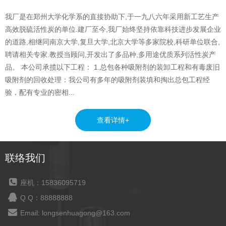
我厂是在郑州大学化学系的直接协助下,于一九八六年采用新工艺生产
高效脱硫活性炭的单位.建厂至今,我厂始终坚持依靠科技进步发展企业
的道路,相继同南京大学,复旦大学,北京大学等多家院校,科研单位联合,
聘请相关专家.教授当顾问,开发出了多品种,多用途优质系列活性炭产
品。 本公司承揽以下工程： 1.总包各种吸附剂的装卸工程和有毒废旧
吸附剂的回收处理：我公司有多年的吸附剂装填和掏出总包工程经
验，配有专业的密相...
查看详情+
联络我们
座机：15836095719
Q Q：88888888
Email: longsenhuagong@163.com