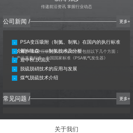
传递前沿资讯 掌握行业动态
公司新闻 /
更多+
PSA变压吸附（制氮、制氧）在国内的执行标准
-
及介绍
新乡隆森——制氢技术及分析
国内对于PSA变压吸附技术的标准主要包括以下几个方面：
-
1. 产品质量标准：中国国家标准《PSA氧气发生器》
迎中秋.庆国庆
-
（GB/T 14472-2018）和《PSA氮气发生器》（GB/T
脱硫脱硝技术的应用与发展
-
14471-2018）规定了PSA氧气发生器和PSA氮气发生器的
产品质量标准和测试方法。2. 设计和制造标准：中国国家标
煤气脱硫技术介绍
-
准《PSA氧气发生器制造规......
【详细】
常见问题 /
更多+
关于我们